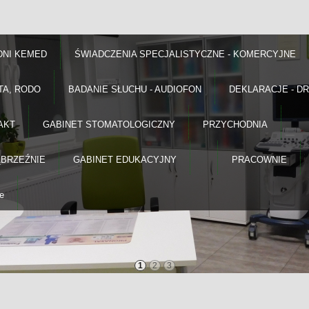
DNI KEMED
ŚWIADCZENIA SPECJALISTYCZNE - KOMERCYJNE
TA, RODO
BADANIE SŁUCHU - AUDIOFON
DEKLARACJE - D
AKT
GABINET STOMATOLOGICZNY
PRZYCHODNIA
ĄBRZEŹNIE
GABINET EDUKACYJNY
PRACOWNIE
e
1
2
3