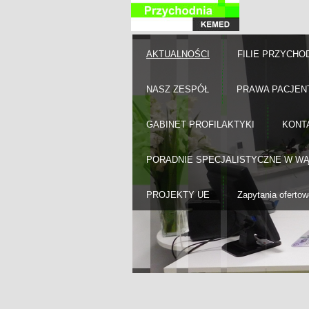
AKTUALNOŚCI
FILIE PRZYCHO
NASZ ZESPÓŁ
PRAWA PACJEN
GABINET PROFILAKTYKI
KONT
PORADNIE SPECJALISTYCZNE W W
PROJEKTY UE
Zapytania ofertow