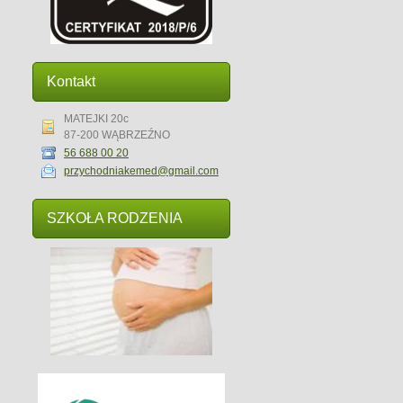
Kontakt
MATEJKI 20c
87-200 WĄBRZEŹNO
56 688 00 20
przychodniakemed@gmail.com
SZKOŁA RODZENIA