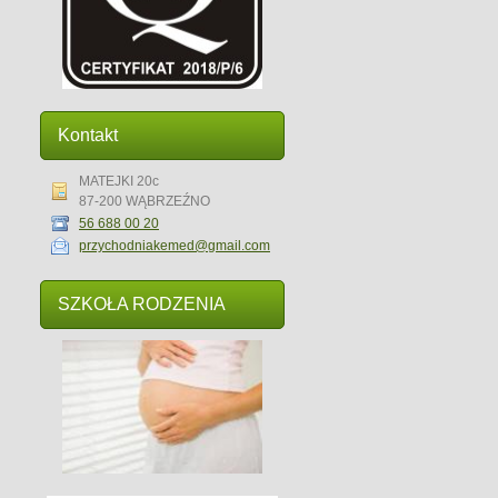
Kontakt
MATEJKI 20c
87-200 WĄBRZEŹNO
56 688 00 20
przychodniakemed@gmail.com
SZKOŁA RODZENIA