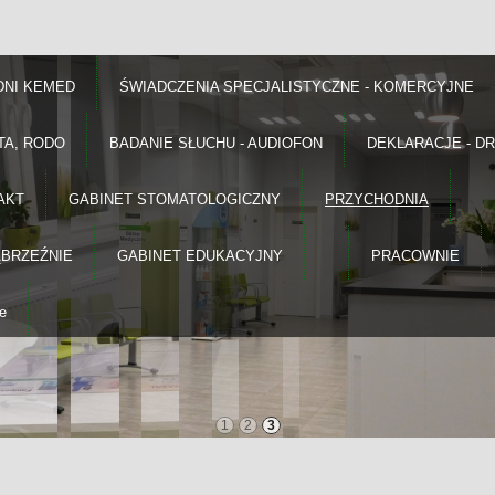
DNI KEMED
ŚWIADCZENIA SPECJALISTYCZNE - KOMERCYJNE
TA, RODO
BADANIE SŁUCHU - AUDIOFON
DEKLARACJE - D
AKT
GABINET STOMATOLOGICZNY
PRZYCHODNIA
ĄBRZEŹNIE
GABINET EDUKACYJNY
PRACOWNIE
e
1
2
3