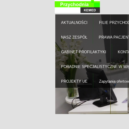
AKTUALNOŚCI
FILIE PRZYCHO
NASZ ZESPÓŁ
PRAWA PACJEN
GABINET PROFILAKTYKI
KONT
PORADNIE SPECJALISTYCZNE W W
PROJEKTY UE
Zapytania ofertow